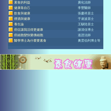
素食的利益
廣化法師
健康靠自己
李豐醫師
飲食與健康
張慶祥居士
煙酒與健康
于凌波居士
養生論
王驤陸居士
癌症讓我活得更健康
謝清佳博士
癌細胞變快樂佛細胞
道證法師
醫學博士為什麼要素食
奧雲伯列博士等