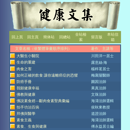
全站檢
本站信
回上頁
回主頁
簡体站
回總站
留言版
索
箱
文章名稱（依繁體筆畫順序排列）
著作、主講等
大醫生小醫院
川田洋一居士
生命的重建
露意絲‧海
肉食之害
楊梓茗居士
如何正確的飲食 讓你遠離癌症的恐懼
梅襄陽醫師
防癌手冊
圓因法師
我願健康幸福
果真法師
佛教與健康
文珠法師
佛說素食經—斷肉食素聖典彙編
海濤法師選輯
拍手功治百病
侯秋東教授
拜佛與醫學
道證法師
素食主義
海濤法師選輯
素食、生食與健康
傅永益居士編