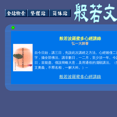
般若波羅蜜多心經講錄
弘一大師著
自今日始，講三日，先說此次講經之方法。心經雖僅二
字，攝全部佛法。講非數日，一二月，至少須一年。今
日，豈能盡。僅說簡略大意，及用通俗的淺顯講法。（
文奧義，不釋名相，一解大科。）
‧‧‧
般若波羅蜜多心經講錄