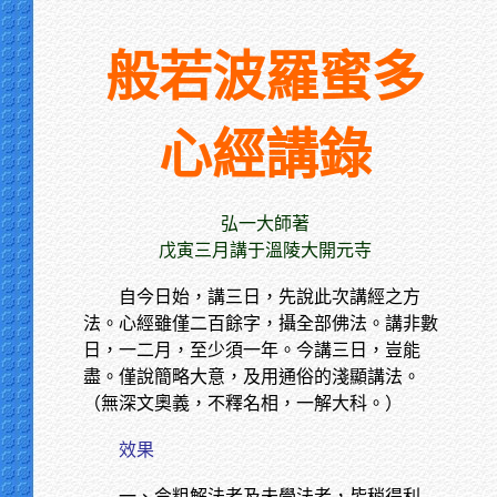
般若波羅蜜多
心經講錄
弘一大師著
戊寅三月講于溫陵大開元寺
自今日始，講三日，先說此次講經之方
法。心經雖僅二百餘字，攝全部佛法。講非數
日，一二月，至少須一年。今講三日，豈能
盡。僅說簡略大意，及用通俗的淺顯講法。
（無深文奧義，不釋名相，一解大科。）
效果
一、令粗解法者及未學法者，皆稍得利