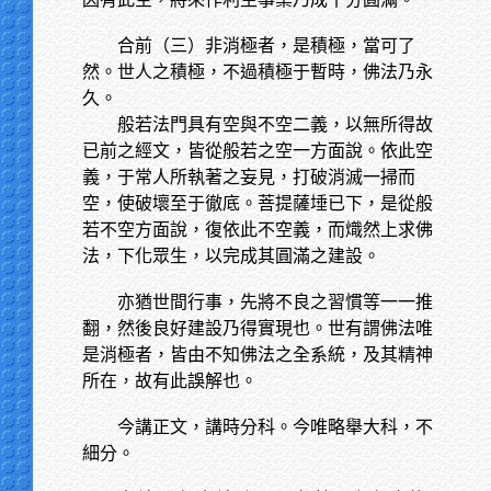
合前（三）非消極者，是積極，當可了
然。世人之積極，不過積極于暫時，佛法乃永
久。
般若法門具有空與不空二義，以無所得故
已前之經文，皆從般若之空一方面說。依此空
義，于常人所執著之妄見，打破消滅一掃而
空，使破壞至于徹底。菩提薩埵已下，是從般
若不空方面說，復依此不空義，而熾然上求佛
法，下化眾生，以完成其圓滿之建設。
亦猶世間行事，先將不良之習慣等一一推
翻，然後良好建設乃得實現也。世有謂佛法唯
是消極者，皆由不知佛法之全系統，及其精神
所在，故有此誤解也。
今講正文，講時分科。今唯略舉大科，不
細分。