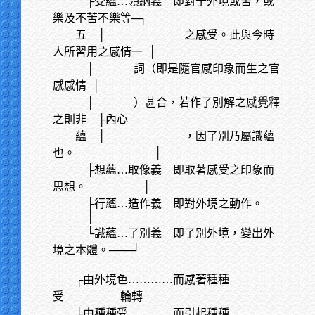
├受蘊…領納義 即對于外境或苦，或
樂及不苦不樂等─┐
五 │ 之感受。此與今時
人所習用之感情一
│
│ 詞（即是隨官感印象而生之官
感感情 │
│ ）甚合，若作了別解之感覺釋
之則非 ├內心
蘊 │ ，因了別乃屬識蘊
也。 │
├想蘊…取像義 即取著感受之印象而
思想。 │
├行蘊…造作義 即對外境之動作。
│
└識蘊…了別義 即了別外境，變出外
境之本體。───┘
┌由外境色…………而感著種種
受 輪轉
├由種種受…………而引起種種