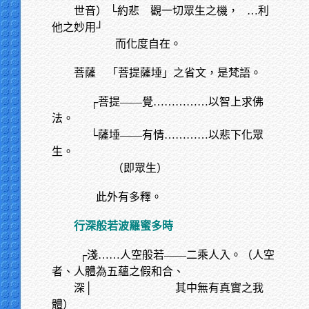
世音） └約悲 觀一切眾生之機，
…利
他之妙用┘
而化度自在。
菩薩 「菩提薩埵」之省文，是梵語。
┌菩提——覺……………以智上求佛
法。
└薩埵——有情…………以悲下化眾
生。
（即眾生）
此外有多釋。
行深般若波羅蜜多時
┌淺……人空般若——二乘人入。（人空
者、人體為五蘊之假和合、
深│
其中無有真實之我
體）