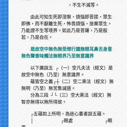
，不生不滅等。
由此可知生死即涅槃，煩惱即菩提，眾生
即佛，而不厭離生死，怖畏煩惱，捨棄眾生。
乃能證不生等境界。如此乃是菩薩，乃是般
若，乃是自在。
是故空中無色無受想行識無眼耳鼻舌身意
無色聲香味觸法無眼界乃至無意識界
以下廣說五
┌（一）空凡夫法（經文）是
故空中無色（乃至）無意識界。
蘊皆空之義┌┼（二）空二乘法（經文）無
無明（乃至）無苦集滅道。
分為三段
┘└（三）空大乘法（經文）無
智亦無得以無所得故。
┌五蘊如上所明，為迷心重者說五蘊。
│
┌眼處 ┌眼