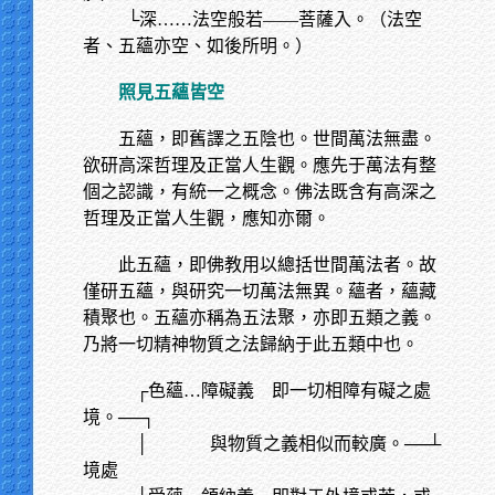
└深……法空般若——菩薩入。（法空
者、五蘊亦空、如後所明。）
照見五蘊皆空
五蘊，即舊譯之五陰也。世間萬法無盡。
欲研高深哲理及正當人生觀。應先于萬法有整
個之認識，有統一之概念。佛法既含有高深之
哲理及正當人生觀，應知亦爾。
此五蘊，即佛教用以總括世間萬法者。故
僅研五蘊，與研究一切萬法無異。蘊者，蘊藏
積聚也。五蘊亦稱為五法聚，亦即五類之義。
乃將一切精神物質之法歸納于此五類中也。
┌色蘊…障礙義 即一切相障有礙之處
境。──┐
│ 與物質之義相似而較廣。──┴
境處