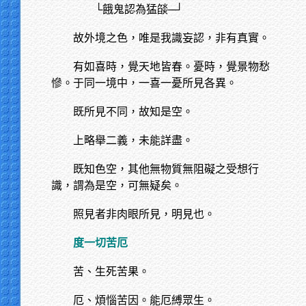
└餓鬼認為猛燄─┘
故外境之色，唯是我識妄認，非有真實。
有如喜時，覺天地皆春。憂時，覺景物愁
慘。于同一境中，一喜一憂所見各異。
既所見不同，故知是空。
上略舉二義，未能詳盡。
既知色空，其他無物質無阻礙之受想行
識，謂為是空，可無疑矣。
照見者非肉眼所見，明見也。
度一切苦厄
苦、生死苦果。
厄、煩惱苦因。能厄縛眾生。