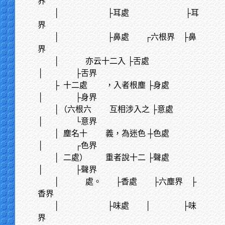
界
│
├耳處 ├耳
界
│
├鼻處 ┌六根界 ├鼻
界
│
亦云十二入 ├舌處
│ ├舌界
├
十二處 ，入者根塵 ├身處
│ ├身界
│（六根六 互相涉入之 ├意處
│ └意界
│
塵名十 義，為迷色 ┼色處
│ ┌色界
│
二處） 重者說十二 ├聲處
│ ├聲界
│
處。 ├香處 ├六塵界 ├
香界
│
├味處 │ ├味
界