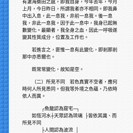
有滄海桑田之感，即我自身，今年去年，今月
上月，今日昨日，所謂我者亦不相同。即我鼻
中出入息，此一息我，非前一息我。後一息
我，非此一息我。因于此一息中，我身已起無
數變化。最顯者，我全身之血，因此一呼吸遂
變其性質成分，位置及工作也。
若進言之，匪惟一息有此變化，即剎那剎
那中亦悉爾也。
既常常變化，故知是空。
（二）所見不同 若色真實不空者，應何
時何人所見悉同。但我等外境之色蘊，乃依時
依人而異。
┌魚龍認為窟宅─┐
如恆河水┼天眾認為琉璃
├皆依其識、而
所見不同
├人間認為波流 │