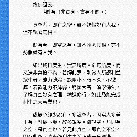
故佛經云┤
└妙有（非實有、實有不妙。）
真空者，即有之空，雖不妨假說有人我，
但不執著其相。
妙有者，即空之有，雖不執著其相，亦不
妨假說有人我。
如是終日度生，實無所度。雖無所度，而
又決非棄捨不為。若解此意，則常人所謂利益
眾生者，能力薄弱、範圍小、時不久、不徹
底。若欲能力不薄弱，範圍大者，須學佛法。
了解真空妙有之理，精進修行，如此乃能完成
利生之大事業也。
或疑心經少說有，多說空者，因常人多著
于有，對症下藥，故多說空。雖說空，乃即有
之空，是真空也。若見此真空，即真空不空。
因有此空，將來作利生事業乃成十分圓滿。