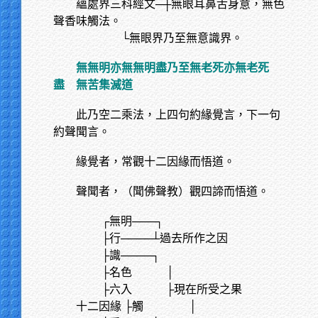
蘊處界三科經文─┼無眼耳鼻舌身意，無色
聲香味觸法。
└無眼界乃至無意識界。
無無明亦無無明盡乃至無老死亦無老死
盡 無苦集滅道
此乃空二乘法，上四句約緣覺言，下一句
約聲聞言。
緣覺者，常觀十二因緣而悟道。
聲聞者，（聞佛聲教）觀四諦而悟道。
┌無明───┐
├行────┴過去所作之因
├識────┐
├名色 │
├六入 ├現在所受之果
十二因緣 ├觸 │