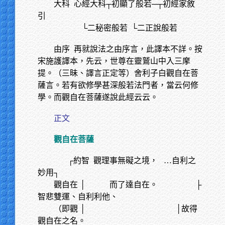
大科
心經大科┬初顯了般若─┬初經家敘
引
└二秘密般若 └二正說般若
由序
再就說法之由序言，此譯本不詳。按
宋施護譯本，先云，世尊在靈鷲山中入三摩
提。（三昧、譯言正定等）舍利子白觀自在菩
薩言。若有欲修學甚深般若法門者，當云何修
學。而觀自在菩薩遂說此經云云。
正文
觀自在菩薩
┌約智 觀理事無礙之境， …自利之
妙用┐
觀自在 │ 而了達自在。
├
智悲雙運、自利利他、
（即觀 │
│故得
觀自在之名。