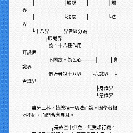
│
├觸處 │ ├觸
界
│
└法處 │ └法
界
└十八界 界者區分為
│ ┌眼識界
義。十八種作用 │ ├
耳識界
不同故。為色心────┤ ├鼻
識界
俱迷者說十八界 └六識界 ├
舌識界
├身識界
└意識界
雖分三科，皆總括一切法而說。因學者根
器不同，而開合有異耳。
┌是故空中無色，無受想行識。