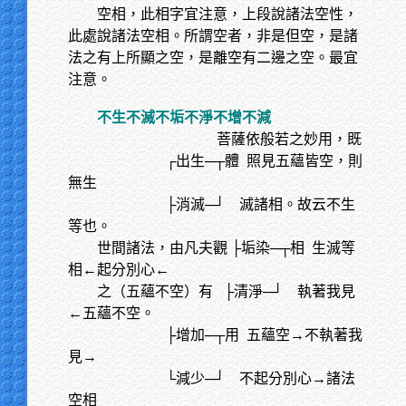
空相，此相字宜注意，上段說諸法空性，
此處說諸法空相。所謂空者，非是但空，是諸
法之有上所顯之空，是離空有二邊之空。最宜
注意。
不生不滅不垢不淨不增不減
菩薩依般若之妙用，既
┌出生─┬體 照見五蘊皆空，則
無生
├消滅─┘ 滅諸相。故云不生
等也。
世間諸法，由凡夫觀 ├垢染─┬相
生滅等
相←起分別心←
之（五蘊不空）有
├清淨─┘ 執著我見
←五蘊不空。
├增加─┬用 五蘊空→不執著我
見→
└減少─┘ 不起分別心→諸法
空相