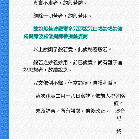
真實不虛者，約般若體。
能除一切苦者，約般若用。
故說般若波羅蜜多咒即說咒曰揭諦揭諦波
羅揭諦波羅僧揭諦菩提薩婆訶
以上說顯了般若竟，此說秘密般若。
般若之妙義妙用，前已說竟。尚有難于言
說思想者，故續說之。
咒文依例不釋。但當誦持，自獲利益。
歲次戊寅二月十八日寫訖。依前人撰述略
錄。
未及詳審，所有誤處，俟後改正。 演音
記
終