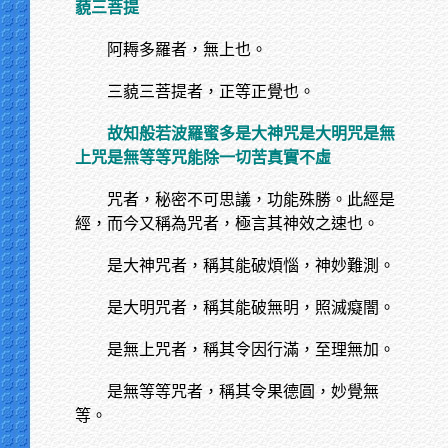
藐三菩提
阿耨多羅者，無上也。
三藐三菩提者，正等正覺也。
故知般若波羅蜜多是大神咒是大明咒是無
上咒是無等等咒能除一切苦真實不虛
咒者，秘密不可思議，功能殊勝。此經是
經，而今又稱為咒者，極言其神效之速也。
是大神咒者，稱其能破煩惱，神妙難測。
是大明咒者，稱其能破無明，照滅癡闇。
是無上咒者，稱其令因行滿，至理無加。
是無等等咒者，稱其令果德圓，妙覺無
等。