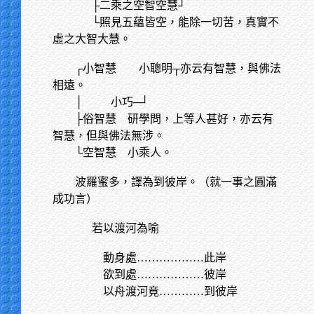
├二乘之空智空慧┘
└照見五蘊皆空，能除一切苦，真實不
虛之大智大慧。
┌小智慧 小聰明┬亦云有智慧，與佛法
相遠。
│
小巧─┘
├俗智慧 研學問，上等人甚好，亦云有
智慧，但與佛法無涉。
└空智慧 小乘人。
波羅蜜多，譯為到彼岸。（就一事之圓滿
成功言）
若以渡河為喻
動身處………………此岸
欲到處………………彼岸
以舟渡河竟…………到彼岸