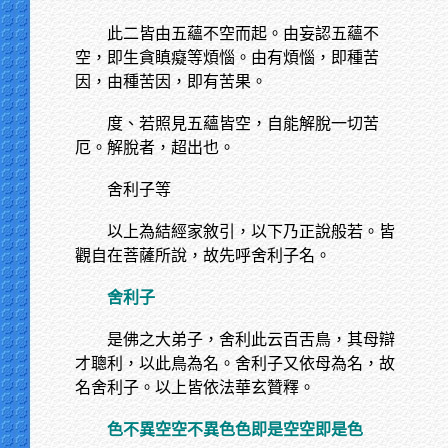
此二皆由五蘊不空而起。由妄認五蘊不
空，即生貪瞋癡等煩惱。由有煩惱，即種苦
因，由種苦因，即有苦果。
度、若照見五蘊皆空，自能解脫一切苦
厄。解脫者，超出也。
舍利子等
以上為結經家敘引，以下乃正說般若。皆
觀自在菩薩所說，故先呼舍利子名。
舍利子
是佛之大弟子，舍利此云百舌鳥，其母辯
才聰利，以此鳥為名。舍利子又依母為名，故
名舍利子。以上皆依法華玄贊釋。
色不異空空不異色色即是空空即是色