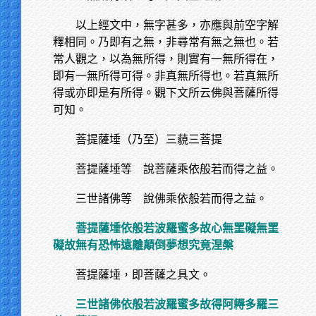
以上經文中，無字甚多，亦應與前空字解
釋相同。乃即有之無，非尋常有無之無也。若
常人觀之，以為無所得，則實有一無所得在，
即有一無所得可得。非真無所得也。若真無所
得或亦即是有所得。觀下文所云佛與菩薩所得
可知。
菩提薩埵（乃至）三藐三菩提
菩提薩埵等 說菩薩乘依般若而得之益。
三世諸佛等 說佛乘依般若而得之益。
菩提薩埵依般若波羅蜜多故心無罣礙無罣
礙故無有恐怖遠離顛倒夢想究竟涅槃
菩提薩埵，即菩薩之具文。
三世諸佛依般若波羅蜜多故得阿耨多羅三