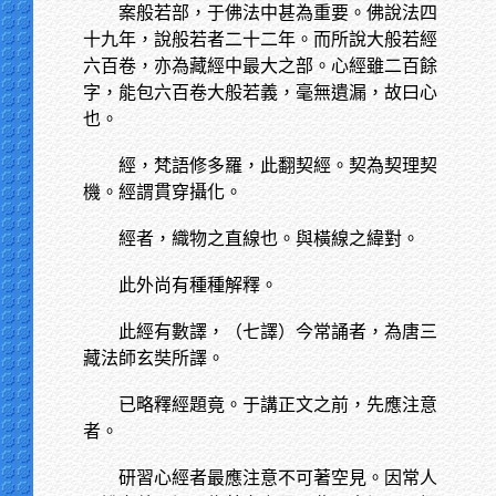
案般若部，于佛法中甚為重要。佛說法四
十九年，說般若者二十二年。而所說大般若經
六百卷，亦為藏經中最大之部。心經雖二百餘
字，能包六百卷大般若義，毫無遺漏，故曰心
也。
經，梵語修多羅，此翻契經。契為契理契
機。經謂貫穿攝化。
經者，織物之直線也。與橫線之緯對。
此外尚有種種解釋。
此經有數譯，（七譯）今常誦者，為唐三
藏法師玄奘所譯。
已略釋經題竟。于講正文之前，先應注意
者。
研習心經者最應注意不可著空見。因常人