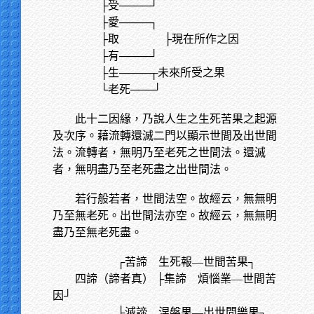
├受────┘
├愛────┐
├取 ├現在所作之因
├有────┘
├生────┬未來所受之果
└老死───┘
此十二因緣，乃說人生之生死苦果之起源
及次序。藉流轉還滅二門以顯示世間及出世間
法。流轉者，無明乃至老死之世間法。還滅
者，無明盡乃至老死盡之出世間法。
若行般若者，世間法空。故經云，無無明
乃至無老死。出世間法亦空。故經云，無無明
盡乃至無老死盡。
┌苦諦 生死報—世間苦果┐
四諦（諦者真） ├集諦 煩惱業—世間苦
因┘
├滅諦 涅槃果—出世間樂果┐