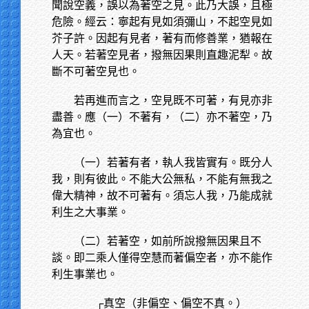
聞說空義，誤以為著空之見。此乃大誤，且極
危險。經云：寧起有見如須彌山，不起空見如
芥子許。因起有見者，著有而修善業，猶報在
人天。若著空見者，撥無因果則直趣泥犁。故
斷不可著空見也。
若再進而言之，空見既不可著，有見亦非
盡善。應（一）不著有，（二）亦不著空，乃
為宜也。
（一）若著有者，執人我皆實有。既分人
我，則有彼此。不能大公無私，不能有無我之
偉大精神，故不可著有。須忘人我，乃能成就
利生之大事業。
（二）若著空，如前所說撥無因果且不
談。即二乘人僅得空慧而著偏空者，亦不能作
利生事業也。
┌真空（非偏空、偏空不真。）