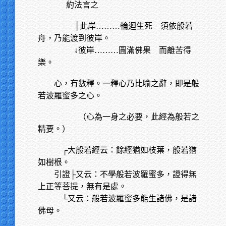
約法言之
│此岸………輪迴生死 須依般若
舟，乃能渡到彼岸。
↓彼岸………圓滿佛果 而離苦得
樂。
心，有數釋。一釋心乃比喻之辭，即是般
若波羅蜜多之心。
（心為一身之必要，此經為般若之
精要。）
┌大般若經云：餘經猶如枝葉，般若猶
如樹根。
引證├又云：不學般若波羅蜜多，證得無
上正等菩提，無有是處。
└又云：般若波羅蜜多能生諸佛，是諸
佛母。