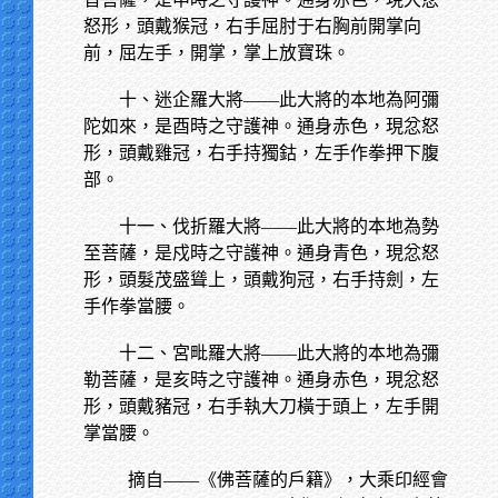
怒形，頭戴猴冠，右手屈肘于右胸前開掌向
前，屈左手，開掌，掌上放寶珠。
十、迷企羅大將——此大將的本地為阿彌
陀如來，是酉時之守護神。通身赤色，現忿怒
形，頭戴雞冠，右手持獨鈷，左手作拳押下腹
部。
十一、伐折羅大將——此大將的本地為勢
至菩薩，是戍時之守護神。通身青色，現忿怒
形，頭髮茂盛聳上，頭戴狗冠，右手持劍，左
手作拳當腰。
十二、宮毗羅大將——此大將的本地為彌
勒菩薩，是亥時之守護神。通身赤色，現忿怒
形，頭戴豬冠，右手執大刀橫于頭上，左手開
掌當腰。
摘自——《佛菩薩的戶籍》，大乘印經會