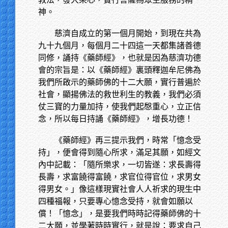
神。
慈濟自成立的第一個月開始，到現在共為
九十九個月，每個月二十四這一天都集諸善德
同修，誦持《藥師經》，也就是因為慈濟功德
會的宗旨是：以《藥師經》裏頭釋迦牟尼佛為
我們所啟示的藥師佛的十二大願，實行普遍於
社會，顯揚佛法的救世利生的教義，我們必須
仗三寶的力量加持，使我們起慇重心，立正信
念，所以每日持誦《藥師經》，增長功德！
《藥師經》再三提示我們，時常「憶念受
持」，便會得到隨心所求，滿足其願，如經文
內中記載：「隨所樂求，一切皆遂：求長壽得
長壽，求富饒得富饒，求官位得官位，求男女
得男女。」像這樣現實社會人人祈求的現生中
四種福報，只要專心憶念受持，就會如願以
償！「憶念」，是要我們時時記得藥師佛的十
二大願，並學著時時實行，就是說：要求自己