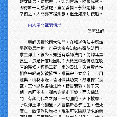
轉女成男，離危迪吉，如如意珠，隨願成就。
即得於一切成就處，直至菩提。永無退轉，何
幸如之。人間亦有揚州鶴，但泛如來功德船。
兩大法門盛衰情形
竺摩法師
藥師與彌陀兩大法門，在釋迦佛法中應該
平衡發展才對，可是大家多知道有彌陀法門，
求生淨土，很少人知道有藥師法門，能夠延壽
長生，這是什麼原因呢？大概是中國佛法在晚
唐的時候，經過三武一宗的毀法，天台賢首性
相各宗經論皆被摧毀，唯禪宗不立文字，不用
經典，山林水邊，皆可做其功夫，故唯禪宗流
盛，其他顯教各種法門，皆告衰微。到了宋
朝，宗匠不多，禪宗亦漸走下坡，而念佛法
門，有起而代之之勢。一句彌陀，天下披靡，
所以淨土法門獨盛，人皆偏於念佛往生，送死
度亡；致使消災增福，現生可以隨願所求的藥