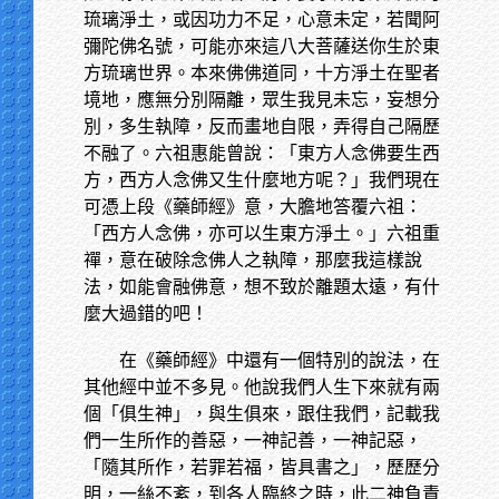
琉璃淨土，或因功力不足，心意未定，若聞阿
彌陀佛名號，可能亦來這八大菩薩送你生於東
方琉璃世界。本來佛佛道同，十方淨土在聖者
境地，應無分別隔離，眾生我見未忘，妄想分
別，多生執障，反而畫地自限，弄得自己隔歷
不融了。六祖惠能曾說：「東方人念佛要生西
方，西方人念佛又生什麼地方呢？」我們現在
可憑上段《藥師經》意，大膽地答覆六祖：
「西方人念佛，亦可以生東方淨土。」六祖重
禪，意在破除念佛人之執障，那麼我這樣說
法，如能會融佛意，想不致於離題太遠，有什
麼大過錯的吧！
在《藥師經》中還有一個特別的說法，在
其他經中並不多見。他說我們人生下來就有兩
個「俱生神」，與生俱來，跟住我們，記載我
們一生所作的善惡，一神記善，一神記惡，
「隨其所作，若罪若福，皆具書之」，歷歷分
明，一絲不紊，到各人臨終之時，此二神負責