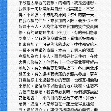
不敢抱太樂觀的妄想。的確的，我是這樣想，
我做事一向都是順其自然，出其誠意，不宣
傳、不勉強、不鼓勵為原則；佛七的前一天，
在我心裡的估計，來參加的人數，最多也不會
超過十五人，因為往年常來參加的幾位委員同
修，有的是媳婦生產〔坐月〕，有的是因急事
到臺北，又有幾位身體病弱，看情形好像都不
能來參加了。可是佛法的成就，往往都會給人
一種不可思議的奇蹟，本來十五個人的預算，
竟增加為六十多人，而且都是七天住宿，在敝
舍專心修持的。他們有十一位從臺北專程趕來
參加的，有的竟將要務暫時放下，各自南北部
趕回來，有的還抱著病弱的身體來參加，更有
好幾位從未來過新發心的菩薩，也都互相勉勵
來參加。諸位能不以敝舍的地方狹窄、住宿不
方便而起厭煩，我表示歉意時，你們卻都謙誠
安怡地說：「來的目的都是為了修持、拜佛、
念佛、聽經，大家聚首在一起更覺得意趣濃
厚，增加道心。」諸位這樣殷懃熱心向道，能