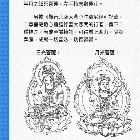
半月之細葉青蓮，左手持未敷蓮花。
另據《觀音菩薩大悲心陀羅尼經》記載，
二尊菩薩發心擁護修習大悲咒的行者，傳下二
種神咒，若能至誠持誦，可得增上助力，除災
辟魔，成就一切善法，功德巍巍。
日光菩薩： 月光菩薩：