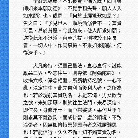
予辭恩絕塵，不暇披覽。偶入藏，閱《藥
師如來本願功德》，不覺手額失聲，願人人入
如來願海也。或問：『何於此經驚歎如是？』
告之曰：『予見世人，順境淪溺者不一；富貴
可畏，甚於貧賤。今此如來，使人所求如願；
遂從此永不退道，直至菩提。則欲於王臣長
者，一切人中，作同事攝。不乘如來願航，何
從濟乎。』
大凡修持，須量己量法，直心直行。誠能
厭惡三界，堅志往生，則專依《阿彌陀經》，
收攝六根，淨念相繼；所謂執持名號，一心不
亂，決定往生。此先自利而後利人者，之所為
也。若於現前富貴功名，未能忘情，男女飲食
之欲，未知深厭，則於往生法門，未易深信。
即信矣，身修淨土，而心戀娑婆，果何益乎？
則求其不離欲鉤，而成佛智，處於順境，不致
淪胥者，固無如修持藥師願海者之殊勝難思
也！若能信行，久久不懈，知不獨富貴功名，