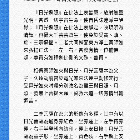
『日光遍照』在佛法上表智慧，放射無量
光明，普透一切宇宙生命，使自昏昧迷矇中醒
覺；『月光遍照』在佛法上表靜定，映現明澈
清輝，容攝大千芸芸眾生，使免於受貪、瞋、
痴、三毒逼惱。二者共同輔弼東方淨土藥師如
來弘揚正法，一左一右，普渡有情，位補佛
處，尊貴有如釋迦佛側的文殊、普賢。
相傳藥師如來與日光、月光菩薩本為父
子，久遠劫前曾於電光如來法運中勤修梵行，
受電光如來咐囑分別改名為醫王與日照、月
照，發無上菩提大願，誓救六道一切有情出輪
迴苦。
二尊菩薩在密宗的形像有多種，其中有以
日光菩薩為通身赤紅色，坐赤蓮上，左手持赤
蓮，右手半舉朝內結印，蓮上安日輪；月光菩
薩為童子形，坐赤蓮上，黃色裝，右手執上安