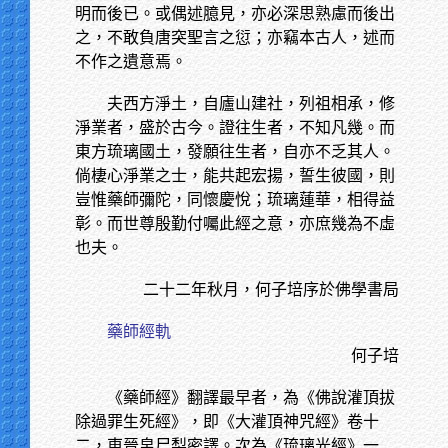
明而後已。或偶述臆見，亦必深思熟慮而後出
之，不敢負唐突聖言之愆；亦竊本古人，述而
不作之遺意焉。
夫西方淨土，自廬山建社，列祖相承，修
淨業者，盛於古今。證往生者，不知凡幾。而
東方琉璃國土，發願往生者，自亦不乏其人。
倘棲心淨業之士，能共起宏揚，誓生彼國，則
豈惟藥師彌陀，同懷慶悅；琉璃蓮華，相得益
彰。而世尊殷勤付囑此經之意，亦庶幾為不虛
也夫。
二十二年秋月，何子培序於佛學書局
藥師經軌
何子培
《藥師經》翻譯最早者，為《佛說灌頂拔
除過罪生死經》，即《大灌頂神咒經》卷十
二，東晉帛尸梨密譯。次為《琉璃光經》一