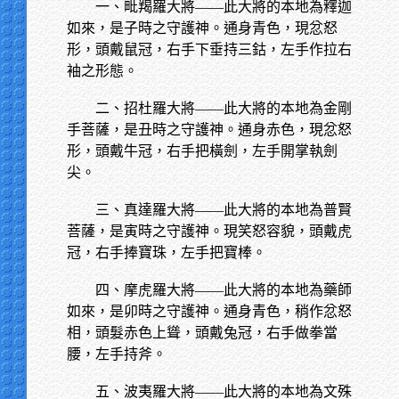
一、毗羯羅大將——此大將的本地為釋迦
如來，是子時之守護神。通身青色，現忿怒
形，頭戴鼠冠，右手下垂持三鈷，左手作拉右
袖之形態。
二、招杜羅大將——此大將的本地為金剛
手菩薩，是丑時之守護神。通身赤色，現忿怒
形，頭戴牛冠，右手把橫劍，左手開掌執劍
尖。
三、真達羅大將——此大將的本地為普賢
菩薩，是寅時之守護神。現笑怒容貌，頭戴虎
冠，右手捧寶珠，左手把寶棒。
四、摩虎羅大將——此大將的本地為藥師
如來，是卯時之守護神。通身青色，稍作忿怒
相，頭髮赤色上聳，頭戴兔冠，右手做拳當
腰，左手持斧。
五、波夷羅大將——此大將的本地為文殊