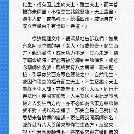
化生，或有因此生於天上，雖生天上，而本善
根亦未窮盡，不復更生諸餘惡趣。天上壽盡，
還生人間，或為輪王，統攝四州，威德自在，
安立無量百千有情於十善道。』
從這段經文中，很清楚地告訴我們：如果
有念阿彌陀佛的男子女人，持戒修齋，願生西
方，親近彌陀，或因功力不足，其心未定，到
了臨命終時，若能有福分聽到藥師佛名，或意
念藥師佛名號，臨終就有八大菩薩，親來迎
接，引導你於西方眾色蓮花之中，自然化生。
或因你積善的福分而生天上，不生惡趣；天上
壽終再生人間，亦為聖王，教化人民，同行十
善法門，使國家和樂，人民安居。由此足證念
佛之人要生西方的，亦不必認為念東方藥師佛
就不對，或以為念錯了，那完全是自己對佛法
思想未曾搞通的錯誤。現在既說聞藥師佛名，
臨終就有八大菩薩來導你往生西方，反過來
說，你若念藥師佛名，將來要求東方藥師佛的