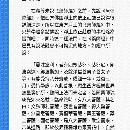
在釋尊未說《藥師經》之前，先說《阿彌
陀經》，把西方佛國淨土的依正莊嚴已說得很
詳細清楚，所以在東方淨土的《藥師經》中，
只於學理多點述說，淨土依正莊嚴的事相略為
提到吧了。同時這二種法門，在《藥師經》中
已見有說法融會不可拘泥的地方。如經中所
說：
「曼殊室利，若有四眾苾芻、苾芻尼，鄔
波索迦、鄔波斯加，及餘淨信善男子善女子
等，有能受持八分齋戒，或經一年，或復三
月，受持學處，以此善根，願生西方極樂世界
無量壽佛所，聽聞正法而未定者，若聞藥師琉
璃光如來名號，臨命終時，有八大菩薩，其名
曰：文殊師利菩薩、觀世音菩薩、得大勢菩
薩、無盡意菩薩、寶檀華菩薩、藥王菩薩、藥
上菩薩、彌勒菩薩，是八大菩薩，乘空而來，
示其道路，即於彼界種種雜色眾寶花中，自然