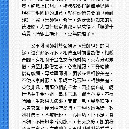
貫，騎鶴上揚州』，樣樣都要得到如願以償。
現在玉琳國師的詩意，就在你們只要誧《藥師
經》，照《藥師經》修行，遊泛藥師如來的功
德法船，人間什麼富貴都可以求得，「腰纏十
萬貫，騎鶴上揚州」，更無問題了。
又玉琳國師對於弘揚這《藥師經》的因
緣，還有好多好多。相傳玉琳前世為僧，相貌
奇醜。有相府千金之女布施財物，來寺分派眾
僧，分至此醜僧之前，心驚憎厭，不分給他。
僧有感觸，專禮藥師佛，願求來世相貌美麗，
不使人家討厭。結果轉世為玉琳，相貌美麗、
英俊非凡；而那位相府千金，因齋僧布施，轉
世仍為千金小姐，追求玉琳，費盡心機，不得
所願，生起相思病來，奄奄一息，幾乎嗚呼，
未曾哀哉。後因相府邀請，玉琳收她為徒，教
她打佛七，不敷脂粉，一心用功，睡不足，食
不夠，不斷地坐香和跑香，七天之後，她的樣
子不是夜叉，亦成醜鬼。玉琳叫她對鏡看看，