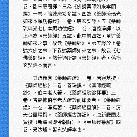
卷，劉宋慧簡譯。三為《佛說藥師如來本願
經》一卷，隋達磨笈多譯。四為《藥師琉璃光
如來本願功德經》一卷，唐玄奘譯。五《藥師
琉璃光七佛本願功德經》二卷，唐義淨譯。以
上稱為《藥師經》五譯。此中前四譯，單述藥
師如來之事，故云《藥師經》。第五譯於上卷
述六佛之事，下卷述藥師如來之事，故云《七
佛藥師經》。然普通所謂《藥師經》者，係指
玄奘譯本而言。
其疏釋有《藥師經疏》一卷，唐窺基撰。
《藥師經鈔》二卷，善珠撰。《藥師經疏
鈔》，伯亭老人著。《藥師經疏鈔擇要》三
卷，普霦據伯亭老人疏鈔而節要者。《藥師經
燈》一卷，淨挺著。《藥師經直解》二卷，清
天台靈耀撰。《藥師經古跡記》，唐新羅國太
賢撰（新羅國即今朝鮮）。《藥師經纂解》四
卷，亮汰述。皆玄奘譯本也。