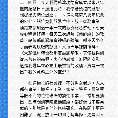
二十四日，今天我們慈濟功德會成立以來八年
整的紀念日。適逢此時，我懷著幾種的感想，
想提出與諸位談談；一、這次慈濟八週年紀念
的佛七，諸位竟能於繁忙中，放下家務事業，
踴躍來參加這一年一次的慈濟紀念佛七，七天
專心精進修持，每天三次講解《藥師經》的教
義，諸位都能聚精會神細心聽講，都不因坐久
了而表現疲厭的態度，又每天早課前禮拜，
《大悲懺》時也都那麼誠懇摯敬，真使我得到
從未曾有的高興，衷心地感激，無限的安慰！
這是我幾年來心靈上最豐富的收穫，真是一次
出乎我的意料之外的盛況！
在這極忙碌社會裡，不分男女老少，人人
都有事業、職業、工業、家業、學業、農業等
等數不完的忙忙碌碌的繁忙事業，平常想要抽
出一些時間到寺院禮佛聽經，都好像很不容易
似的，別說是其他的修持研究，在時間上更是
困難了。況且放下一切到寺院專修，更是叫人