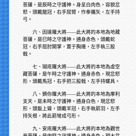
菩薩，是辰時之守護神。身呈白肉色，容貌忿
怒，頭戴龍冠，右手屈臂，作拳攜矢，左手持
弓。
六、因達羅大將——此大將的本地為地藏
菩薩，是巳時之守護神。通身赤色，頭戴蛇
冠，右手屈肘開掌，置于胸邊，左手執三股
戟。
七、瑚底羅大將——此大將的本地為虛空
藏菩薩，是午時之守護神。通身赤色，現忿怒
形，頭戴馬冠，右手把三股戟，左手持螺具。
八、頞你羅大將——此大將的本地為摩利
支天，是未時之守護神。通身白色，現忿怒
形，頭髮上聳，頭戴羊冠，右手執箭羽，左手
持矢根，將此箭彎成弓形。
九、安底羅大將——此大將的本地為觀世
音菩薩，是申時之守護神。通身赤色，現大忿