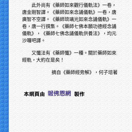
此外尚有《藥師如來觀行儀軌法》一卷，
唐金剛智譯。《藥師如來念誦儀軌》一卷，唐
廣智不空譯。《藥師琉璃光如來念誦儀軌》一
卷，唐一行撰集。《藥師七佛本願功德經念誦
儀軌》，《藥師七佛念誦儀軌供養法》，均元
沙囉吧譯。
又懺法有《藥師懺》一種。關於藥師如來
經軌，大約在是矣！
摘自《藥師經旁解》，何子培著