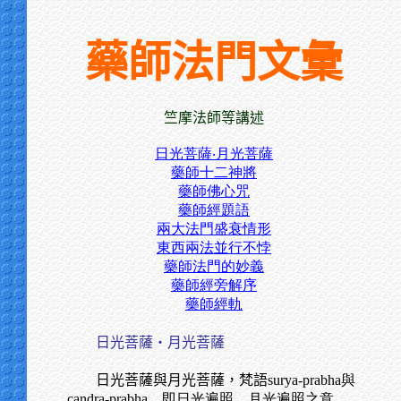
藥師法門文彙
竺摩法師等講述
日光菩薩‧月光菩薩
藥師十二神將
藥師佛心咒
藥師經題語
兩大法門盛衰情形
東西兩法並行不悖
藥師法門的妙義
藥師經旁解序
藥師經軌
日光菩薩‧月光菩薩
日光菩薩與月光菩薩，梵語
surya-prabha與
candra-prabha，即日光遍照、月光遍照之意。