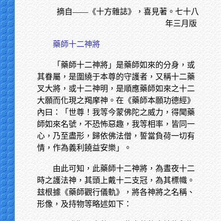
摘自——《十方雜誌》，喜見著。七十八
年三月版
藥師十二神將
「藥師十二神將」是藥師如來的分身，或
其眷屬，是圍繞于本尊的守護者，又稱十二藥
叉大將，或十二神明，是順應藥師如來之十二
大願而化現之羯摩神。在《藥師本願功德經》
內曰：「世尊！我等今蒙佛陀之威力，得聞藥
師如來名號，不恐怖惡趣，我等相率，皆同一
心，乃至盡形，歸依佛法僧，誓當負荷一切有
情，作為義利饒益安樂」。
由此可知，此藥師十二神將，為晝夜十二
時之護法神，其頭上戴十二支冠，為其標幟。
玆根據《藥師觀行儀軌》，將各神將之名稱、
形像，及持物等略述如下：