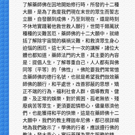
了解藥師佛在因地開始修行時，所發的十二種
大願，是為了救度我們現在末世的眾生而誓志
立願，自發願到成佛，乃至到現在，還是時刻
不休地實踐著他救世救人願行，世間千類萬狀
種種的災難苦厄，藥師佛的十二大願中，就總
括了解除宇宙間的橫禍災難，和救濟眾生身心
迫惱的困厄。這七天二十一次的講解，諸位大
體也都知道，藥師法門的大意，其主要的內容
是：提倡人生，了解尊重自己，人人都有與佛
同等〔平等〕的「佛性」。佛陀要我們常常憶
念藥師佛的德行名號，也就是希望我們倣效藥
師佛的願行，和平處世，改善邪蔽的思想，矯
正不端的行為，福利社會人群，倡導教育、健
康、及正常的娛樂，對於貧困、孤老無依、殘
廢病苦等眾生，更須要起憐愍心，儘量慈濟他
們，也能獲得和平的快樂，這是在藥師佛十二
大願中，我們的教主釋迦牟尼佛，都已很詳細
地為我們啟示了。學佛的行者，應該遵行佛的
教法，發大乘心，實行菩薩為眾生服務的精