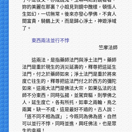
妳的美麗在那裏？小姐見到鏡中醜樣，頓悟人
生如幻，一切無常。後來亦發心學佛，不貪人
間富貴，騎鶴上天，而是歸心淨土，神遊淨域
了。
東西兩法並行不悖
竺摩法師
這兩法，是指藥師法門與淨土法門。藥師
法門是重於現生的消災延壽的，釋尊把這延生
法門，付之於藥師如來；淨土法門是重於將來
度亡往生的，釋尊把這法門付之於西方的彌陀
如來。這兩大法門是佛法大宗，如果弘法的法
師不分東西，同時弘揚，並駕齊驅，則學佛之
人，延生度亡，各有所托，如車之兩輪，鳥之
兩翼，缺一不成，這是最好不過的。古人說：
「道不同不相為謀」；今既同為佛為道，自然
可以並行不悖，同時並進，興旺佛法，也是眾
生的幸福！