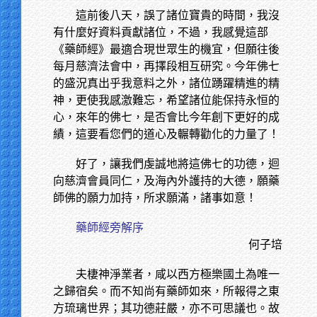
這前後八天，誤了諸位寶貴的時間，我沒
有什麼好資料貢獻諸位，不過，我感覺這部
《藥師經》最適合現世眾生的機宜，但願往後
每月慈濟法會中，再擇段相互研究。今年佛七
的盛況真出乎我意料之外，諸位踴躍精進的精
神，更使我感激難忘，希望諸位能保持永恒的
心，來年的佛七，是否會比今年創下更好的成
績，這要看您們的道心及輾轉勸化的力量了！
好了，讓我們虔誠地將這佛七的功德，迴
向慈濟會員同仁，及海內外護持的大德，願藥
師佛的願力加持，所求願滿，諸事如意！
藥師經旁解序
何子培
夫棲神淨業者，咸以西方極樂國土為唯一
之歸宿矣。而不知尚有藥師如來，所報得之東
方琉璃世界；其功德莊嚴，亦不可思議也。故