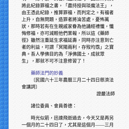
將此紀錄罪福之書，「盡持授與琰魔法王」，
由王憑此紀錄，推算罪福，而判定之。有福者
上升，自無問題，造罪者將淪苦處，憂怖萬
狀，那時若有在生親戚家眷為他誦經禮懺，懺
悔修福，亦可減輕他們業報，所以這《藥師
徑》雖然注重延生求福延壽，同時亦注意到亡
者的利益，可謂「冥陽兩利，存歿均霑」之寶
典。吾人學佛目的為「淨佛國土，成就眾
生」，那就不可不注意修習了！
藥師法門的妙義
〔民國六十三年農曆三月二十四日慈濟法
會講詞〕
證嚴法師
諸位委員、會員善德：
時光似箭，迅速飛逝過去，今天又是再另
一個月的二十四日了，尤其是這個月——三月