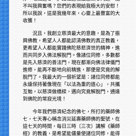
不叫我興奮嗎？您們的表現給我極大的安慰！
所以我說，這是我幾年來，心靈上最豐富的大
收獲！
況且，我創立慈濟最大的意趣，是為了振
興佛教，希望人人都能認清佛教的真正教義，
更希望人人都能實踐佛陀慈悲濟世的精神，進
而共同步入佛法解脫門。像諸位同修，多數都
是先入慈濟的善法門，現在都漸向佛法律儀門
進修，能再不斷地向前精進，那便是究竟的解
脫門了。我最大的一個祈望是：諸位同修都能
永遠保持著像現在「以法為重的道心」，共攜
互勉，以慈濟做橋樑，邁向究竟解脫門，通達
到佛陀的常寂光境！
今年我們慈濟紀念的佛七，所打的藥師佛
七，七天專心稱念消災延壽藥師佛的聖號，在
這七天的時間，每日三時〔三次〕講解《藥師
經》的教義，是希望能儘量使諸位同修，能得