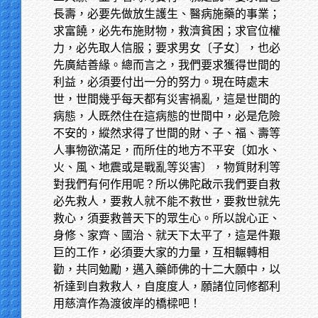
長壽，必要先做放生護生、醫病施藥的事業；
求富饒，必先布施財物，救濟貧困；求官位權
力，必先取人信服；要求男女〔子女〕，也必
先廣結善緣。總而言之，我們要求獲得世間的
利益，必須要付出一分的努力。現在時處末
世，世間幾乎每天都有災害禍亂，這是世間的
病態，人既然住在這病態的世間中，必是危險
不安的，縱然求得了世間的財、子、福、壽等
人事物欲滿足，而所住的地方不平安〔如水、
火、風、地震或是戰亂等災害〕，物質財利等
對我們有何作用呢？所以佛陀啟示我們要自救
必先救人，要救人就不能不救世，要救世就先
救心，須要救普天下的眾生心。所以說心正、
身修、家齊、國治、就天下太平了，這是件艱
巨的工作，必須要大家的力量，互相輾轉相
勸，共同勉勵，邁入藥師佛的十二大願中，以
祈達到自救救人，自度度人，願諸位同修都利
用慈濟作為渡彼岸的橋樑吧！