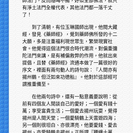
師法門，反而隱晦不揚，好似全部佛法，就只
有淨土法門全權代表，其他法門都一落千丈
了！
到了清朝，有位玉琳國師出現，他閱大藏
經，發見《藥師經》，覺到藥師佛所發的十二
大願，多是注重福利現世眾生，繁榮現實社
會。他覺得這個法門很合時代潮流，對偏重彌
陀法門來講，是有補偏救弊的作用，他就出來
提倡，且替《藥師經》流通本做了一篇很好的
序文，裡面有兩句動人的詩句說：『人間亦有
揚州鶴，但泛如來功德船』。他對於這部經可
謂推重備至。
在他兩句詩中，還有一點意義要說明：從
前有四個友人閒談自己的愛好；一個愛有錢十
萬；享受富貴生活；一個愛去揚州玩耍，覺得
揚州是人間天堂；一個愛騎鶴上天雲遊四海；
另一個則很坦白、亦很漂亮，他要愛錢、愛去
揚州、亦愛騎鶴去揚州。正所謂『腰纏十萬