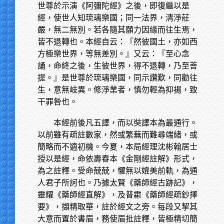
世尊於示演《阿彌陀經》之後，即復繼以是
經，使世人知琉璃樂國；同一法界，清淨莊
嚴，無二無別。若各隨其願力因緣而往生焉，
皆不退轉也。本經自云：『然彼國土，亦如西
方極樂世界，等無差別。』又云：『至心念
誦，命終之後，生彼世界，得不退轉，乃至菩
提。』是世尊於琉璃樂國，同示讚歎，同勸往
生，意無岐異。修淨業者，慎勿輕為抑揚，致
干罪咎也。
本經前後凡五譯，而以奘譯本為最通行。
以前雖有疏註數家，然或繁蕪而難尋端緒，或
簡略而不適初機。今夏，本局經理沈彬翰居士
授以是經，命依壽春本《金剛經註解》形式，
為之註釋。受命兢兢，懼無以媲美前軌，為通
人君子所訶也。乃據太賢《藥師經古跡記》，
靈耀《藥師經直解》，及普霦《藥師經疏鈔擇
要》，擷精取華，註於經文之旁。每段又挈其
大意而置於書眉，務使眉批註釋，皆極精切簡