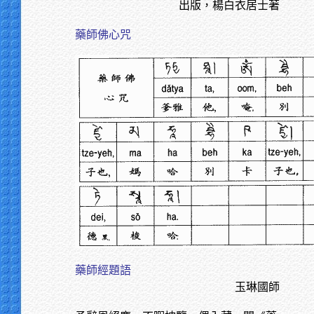
出版，楊白衣居士著
藥師佛心咒
藥師經題語
玉琳國師