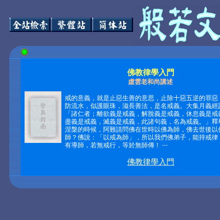
佛教律學入門
虛雲老和尚講述
戒的意義，就是止惡生善的意思，止除十惡五逆的罪惡
防流水，似護眼珠，滋長善法，是名戒義。大集月義經
「諸仁者；離欲義是戒義，解脫義是戒義，休息義是戒
盡義是戒義，滅義是戒義，此諸句義，名為戒義。」釋
涅槃的時候，阿難請問佛在世時以佛為師，佛去世後以
師？佛說：「以戒為師」，所以我們佛弟子，能持戒律
有導師，若無戒行，等於無師傳！ ‧‧‧
佛教律學入門