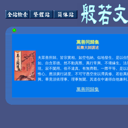
萬善同歸集
延壽大師講述
夫眾善所歸。皆宗實相。如空包納。似地發生。是以但
如。自含眾德。然不動真際。萬行常興。不壞緣生。法
現。寂不閡用。俗不違真。有無齊觀。一際平等。是以
惟心。應須廣行諸度。不可守愚空坐以滯真修。若欲萬
興。畢竟須依理事。理事無閡。其道在中遂得自他兼利
萬善同歸集