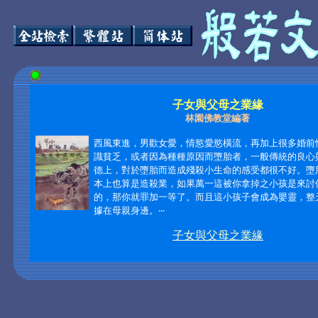
子女與父母之業緣
林園佛教堂編著
西風東進，男歡女愛，情慾愛慾橫流，再加上很多婚前
識貧乏，或者因為種種原因而墮胎者，一般傳統的良心
德上，對於墮胎而造成殘殺小生命的感受都很不好。墮
本上也算是造殺業，如果萬一這被你拿掉之小孩是來討
的，那你就罪加一等了。而且這小孩子會成為嬰靈，整
據在母親身邊。‧‧‧
子女與父母之業緣