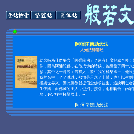
阿彌陀佛助念法
大光法師講述
助念時為什麼要念「阿彌陀佛」？這有什麼好處？噢！
你，因為阿彌陀佛，在他成佛的時候，曾經發了四十八
願，其中之一是說：若有人，欲生我的極樂國土，他只
我的名字，至至誠誠，那怕是只念了十聲，也可以生到
極樂世界來。因此佛教就提倡念佛求往生。這說明亡者
生佛國，而佛國的主人，也招手接引，兩相吻合；兩家
願，必定往生極樂國土。‧‧‧
阿彌陀佛助念法